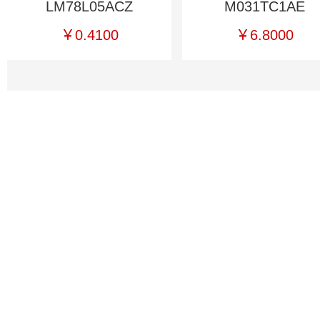
LM78L05ACZ
M031TC1AE
￥0.4100
￥6.8000