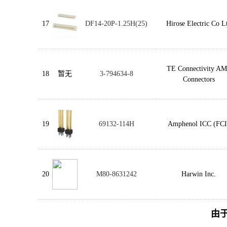
17
DF14-20P-1.25H(25)
Hirose Electric Co L
TE Connectivity A
18
暂无
3-794634-8
Connectors
19
69132-114H
Amphenol ICC (FCI
20
M80-8631242
Harwin Inc.
由