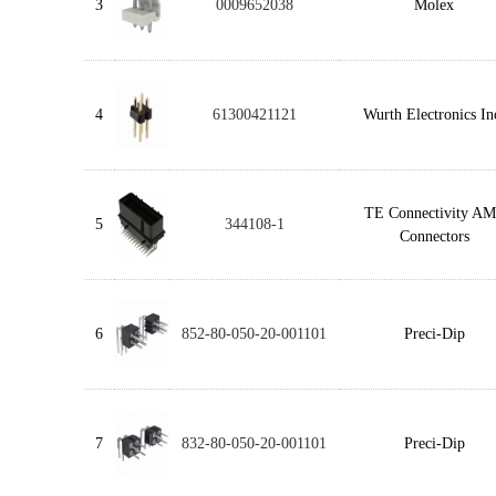
3
0009652038
Molex
4
61300421121
Wurth Electronics In
TE Connectivity A
5
344108-1
Connectors
6
852-80-050-20-001101
Preci-Dip
7
832-80-050-20-001101
Preci-Dip