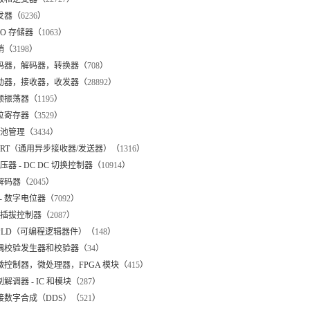
触发器（
6236
）
IFO 存储器（
1063
）
锁销（
3198
）
 编码器，解码器，转换器（
708
）
 驱动器，接收器，收发器（
28892
）
多频振荡器（
1195
）
移位寄存器（
3529
）
 电池管理（
3434
）
UART（通用异步接收器/发送器）（
1316
）
 稳压器 - DC DC 切换控制器（
10914
）
编解码器（
2045
）
- 数字电位器（
7092
）
- 热插拔控制器（
2087
）
 PLD（可编程逻辑器件）（
148
）
 奇偶校验发生器和校验器（
34
）
 微控制器，微处理器，FPGA 模块（
415
）
制解调器 - IC 和模块（
287
）
直接数字合成（DDS）（
521
）