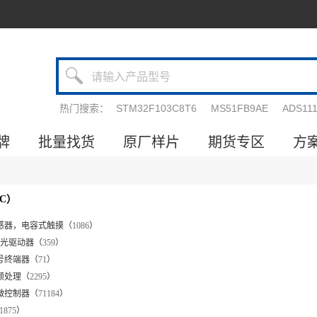
热门搜索：
STM32F103C8T6
MS51FB9AE
ADS11
牌
批量找货
原厂样片
期货专区
方
C）
传感器，电容式触摸（
1086
）
 激光驱动器（
359
）
信号终端器（
71
）
视频处理（
2295
）
 微控制器（
71184
）
1875
）