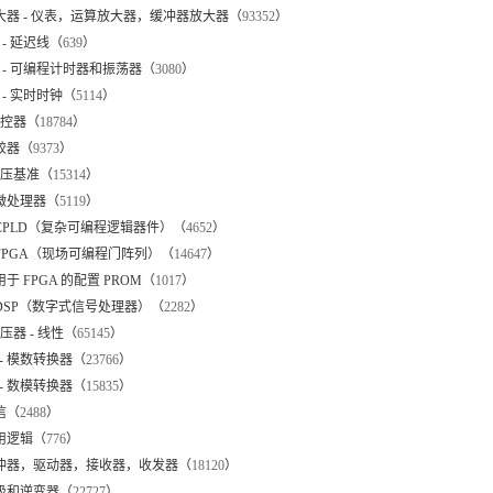
放大器 - 仪表，运算放大器，缓冲器放大器（
93352
）
 - 延迟线（
639
）
 - 可编程计时器和振荡器（
3080
）
 - 实时时钟（
5114
）
 监控器（
18784
）
比较器（
9373
）
 电压基准（
15314
）
 微处理器（
5119
）
 CPLD（复杂可编程逻辑器件）（
4652
）
 FPGA（现场可编程门阵列）（
14647
）
用于 FPGA 的配置 PROM（
1017
）
 DSP（数字式信号处理器）（
2282
）
 稳压器 - 线性（
65145
）
- 模数转换器（
23766
）
- 数模转换器（
15835
）
电信（
2488
）
专用逻辑（
776
）
 缓冲器，驱动器，接收器，收发器（
18120
）
栅极和逆变器（
22727
）