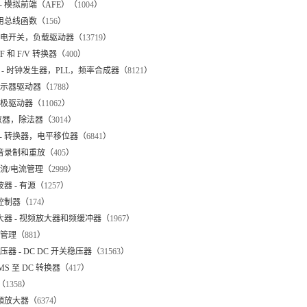
- 模拟前端（AFE）（
1004
）
通用总线函数（
156
）
- 配电开关，负载驱动器（
13719
）
V/F 和 F/V 转换器（
400
）
 - 时钟发生器，PLL，频率合成器（
8121
）
- 显示器驱动器（
1788
）
 栅极驱动器（
11062
）
计数器，除法器（
3014
）
 - 转换器，电平移位器（
6841
）
语音录制和重放（
405
）
 稳流/电流管理（
2999
）
波器 - 有源（
1257
）
 控制器（
174
）
放大器 - 视频放大器和频缓冲器（
1967
）
 热管理（
881
）
 稳压器 - DC DC 开关稳压器（
31563
）
 RMS 至 DC 转换器（
417
）
（
1358
）
音頻放大器（
6374
）