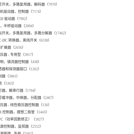
 信号开关，多路复用器，解码器（
7970
）
- 电机驱动器，控制器（
7174
）
 LED 驱动器（
7992
）
- 全，半桥驱动器（
2094
）
 模拟开关，多路复用器，多路分解器（
17462
）
 AC-DC 转换器，离线开关（
6338
）
/O 扩展器（
2656
）
 稳压器 - 专用型（
3917
）
- 照明，镇流器控制器（
438
）
传感器和探测器接口（
1262
）
控制器（
3661
）
专用（
5363
）
串行器，解串行器（
1794
）
 信号缓冲器，中继器，分配器（
2467
）
- 稳压器 - 线性稳压器控制器（
136
）
- OR 控制器，理想二极管（
1443
）
- PFC（功率因数修正）（
1827
）
- 电源控制器，监视器（
2552
）
 电源管理 - 专用（
5582
）