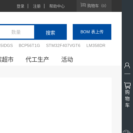
|
|
购物车（0）
登录
注册
帮助中心
BOM 表上传
15IDGS
BCP56T1G
STM32F407VGT6
LM358DR
案超市
代工生产
活动
购
物
车