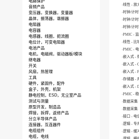
电路保护
.
线性 - 
音频产品
.
时钟/计时
变压器，变换器，变量器
.
晶体，振荡器，谐振器
时钟/计时
电阻器
.
时钟/计时
电容器
.
PMIC -
电感器，线圈，扼流圈
.
电位计，可变电阻器
线性 - 
电池产品
.
PMIC -
电机，电磁阀，驱动器板/模块
.
嵌入式 -
继电器
.
嵌入式 -
开关
.
风扇，热管理
嵌入式 -
工具
.
存储器 - 
硬件，紧固件，配件
.
嵌入式 -
盒子，外壳，机架
.
PMIC -
静电控制，ESD，无尘室产品
.
测试与测量
数据采集 
原型开发，制造品
.
数据采集 
焊接，拆焊，返修产品
.
接口 - 
分立半导体产品
.
逻辑 - 
连接器，互连器件
.
电缆组件
逻辑 -
电缆，电线
.
逻辑 - 