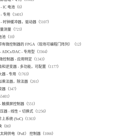
- IC 电池（
6
）
 - 专用（
3401
）
 - 时钟缓冲器，驱动器（
5107
）
 能量测量（
723
）
 电池（
10
）
 带有微控制器的 FPGA（现场可编程门阵列）（
12
）
 ADCs/DAC - 专用型（
3564
）
 微控制器 - 应用特定（
1343
）
栅极和逆变器 - 多功能，可配置（
1177
）
大器 - 专用（
1763
）
模拟乘法器，除法器（
261
）
比较器（
347
）
55401
）
- 触摸屏控制器（
551
）
 稳压器 - 线性 + 切换式（
1256
）
片上系统 (SoC)（
1363
）
模块（
80
）
- 以太网供电（PoE） 控制器（
1066
）