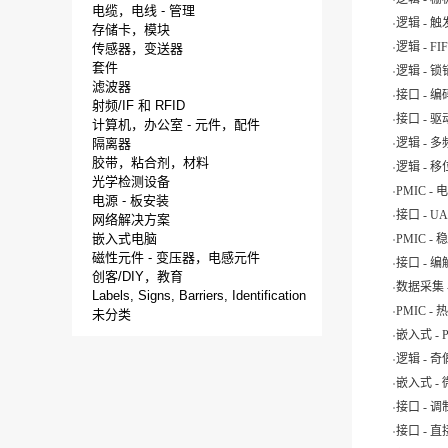
电缆，电线 - 管理
.
逻辑 - 
存储卡，模块
.
逻辑 - F
传感器，变送器
.
套件
逻辑 - 
滤波器
.
接口 -
射频/IF 和 RFID
.
接口 -
计算机，办公室 - 元件，配件
.
隔离器
逻辑 - 
胶带，粘合剂，材料
.
逻辑 - 
光学检测设备
.
PMIC -
电源 - 板安装
.
接口 - 
网络解决方案
.
嵌入式电脑
PMIC -
磁性元件 - 变压器，电感元件
.
接口 - 
创客/DIY，教育
.
数据采集 
Labels, Signs, Barriers, Identification
.
PMIC 
未分类
.
嵌入式 -
.
逻辑 -
.
嵌入式 -
.
接口 - 调
.
接口 - 